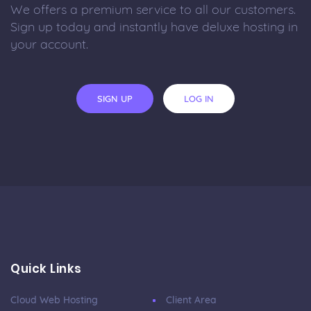
We offers a premium service to all our customers.
Sign up today and instantly have deluxe hosting in
your account.
SIGN UP
LOG IN
Quick Links
Cloud Web Hosting
Client Area