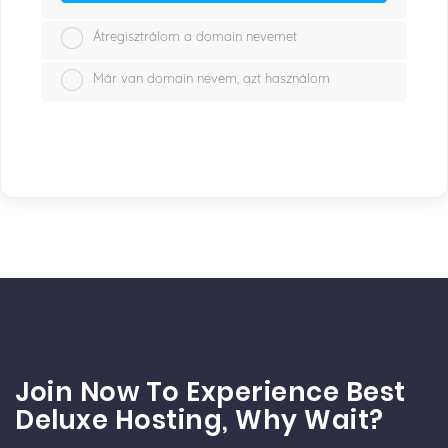
Átregisztrálom a domain nevemet
Már van domain nevem, azt használom
Join Now To Experience Best
Deluxe Hosting, Why Wait?