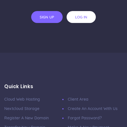
SIGN UP
LOG IN
Quick Links
Cloud Web Hosting
Client Area
Nextcloud Storage
Create An Account With Us
Register A New Domain
Forgot Password?