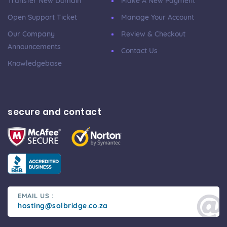
Transfer New Domain
Make A New Payment
Open Support Ticket
Manage Your Account
Our Company
Review & Checkout
Announcements
Contact Us
Knowledgebase
secure and contact
EMAIL US :
hosting@solbridge.co.za