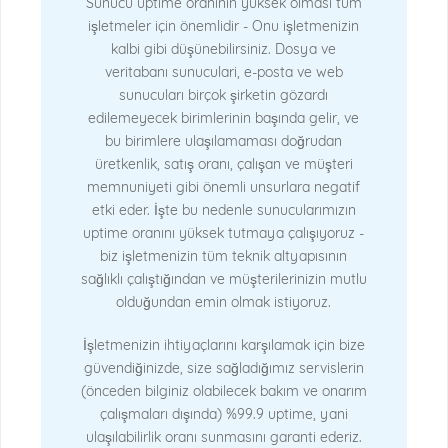
Sunucu uptime oranının yüksek olması tüm
işletmeler için önemlidir - Onu işletmenizin
kalbi gibi düşünebilirsiniz. Dosya ve
veritabanı sunuculari, e-posta ve web
sunucuları birçok şirketin gözardı
edilemeyecek birimlerinin başında gelir, ve
bu birimlere ulaşılamaması doğrudan
üretkenlik, satış oranı, çalışan ve müşteri
memnuniyeti gibi önemli unsurlara negatif
etki eder. İşte bu nedenle sunucularımızın
uptime oranını yüksek tutmaya çalışıyoruz -
biz işletmenizin tüm teknik altyapısının
sağlıklı çalıştığından ve müşterilerinizin mutlu
olduğundan emin olmak istiyoruz.
İşletmenizin ihtiyaçlarını karşılamak için bize
güvendiğinizde, size sağladığımız servislerin
(önceden bilginiz olabilecek bakım ve onarım
çalışmaları dışında) %99.9 uptime, yani
ulaşılabilirlik oranı sunmasını garanti ederiz.